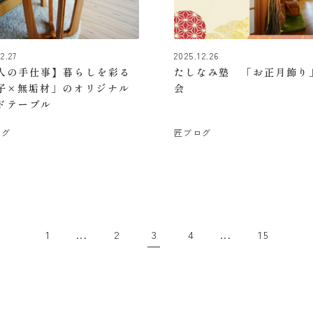
2.27
2025.12.26
人の手仕事】暮らしを彩る
たしなみ塾 「お正月飾り
子×無垢材」のオリジナル
会
ドテーブル
ログ
匠ブログ
1
2
3
4
15
...
...