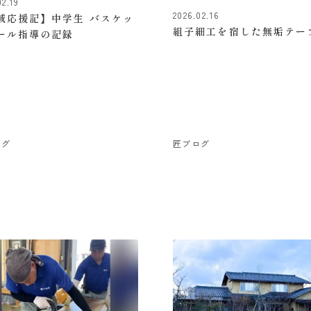
02.19
2026.02.16
域応援記】中学生 バスケッ
組子細工を宿した無垢テー
ール指導の記録
ログ
匠ブログ