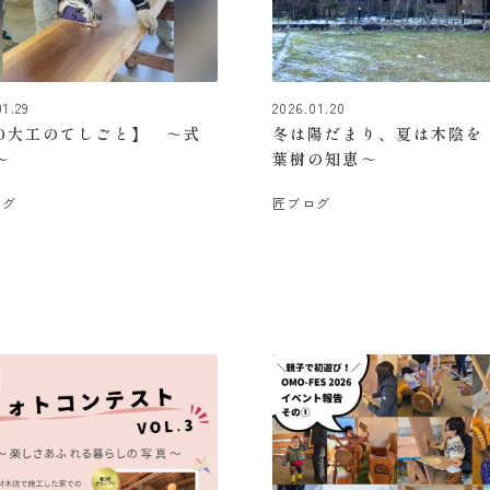
01.29
2026.01.20
10大工のてしごと】 ～式
冬は陽だまり、夏は木陰を
～
葉樹の知恵～
ログ
匠ブログ