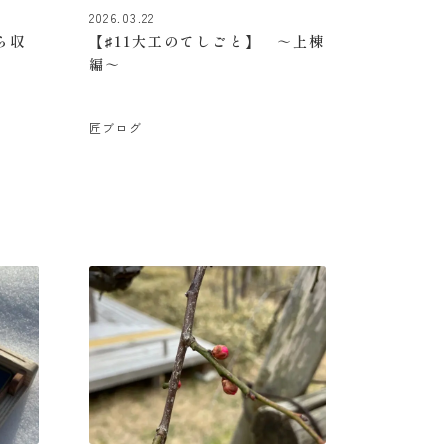
2026.03.22
ら収
【♯11大工のてしごと】 ～上棟
編～
匠ブログ