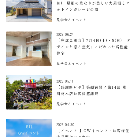
月) 屋根の重なりが美しい大屋根とビ
ルトインガレージの家
見学会とイベント
2026.06.24
【完成見聞会】7月4日(土)・5(日) デ
ザインと窓と空気にこだわった高性能
住宅
見学会とイベント
2026.05.11
【感謝祭レポ】笑顔満開！第14回 重
川材木店お客様感謝祭
見学会とイベント
2026.04.30
【イベント 】GWイベント・お客様住
宅見聞会のご案内