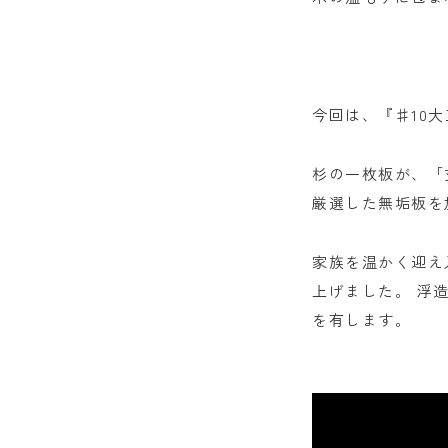
今回は、『♯10
杉の一枚板が、「
厳選した無垢板を
家族を温かく迎え
上げました。 浮
を有します。