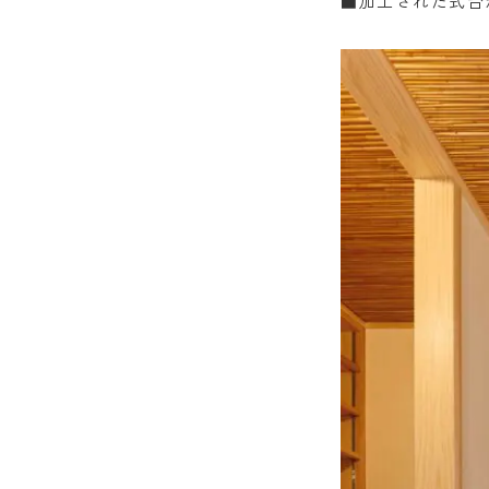
■
加工された式台