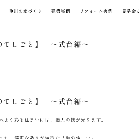
重川の家づくり
建築実例
リフォーム実例
見学会
工のてしごと】 ～式台編～
グ
工のてしごと】 ～式台編～
地よく彩る住まいには、職人の技が光ります。
れた、端正な造りが特徴な「和の住まい」