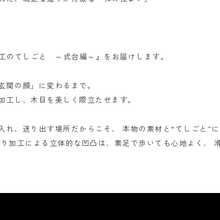
大工のてしごと ～式台編～』をお届けします。
玄関の顔」に変わるまで。
加工し、木目を美しく際立たせます。
入れ、送り出す場所だからこそ、 本物の素材と“てしごと”
造り加工による立体的な凹凸は、素足で歩いても心地よく、 