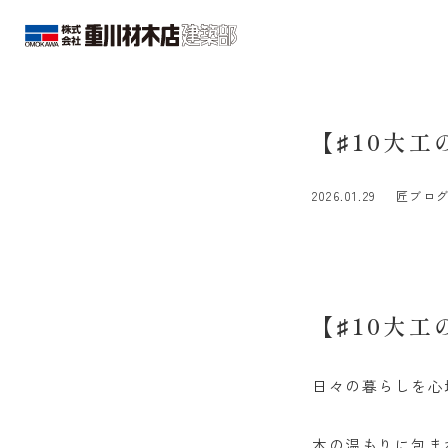
【♯10大
2026.01.29
匠ブロ
【♯10大
日々の暮らしを心
木の温もりに包ま