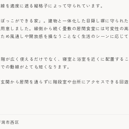
視線を適度に遮る縦格子によって守られています。
たぼっこができる家」。建物と一体化した目隠し塀に守られた
を用意しました。縁側から続く畳敷の居間食堂には可変性の高
るため風通しや開放感を損なうことなく生活のシーンに応じて
1階が広く使えるだけでなく、寝室と浴室を近くに配置する
までの動線がとても短くなります。
ら玄関から居間を通らずに階段室や台所にアクセスできる回遊
新潟市西区