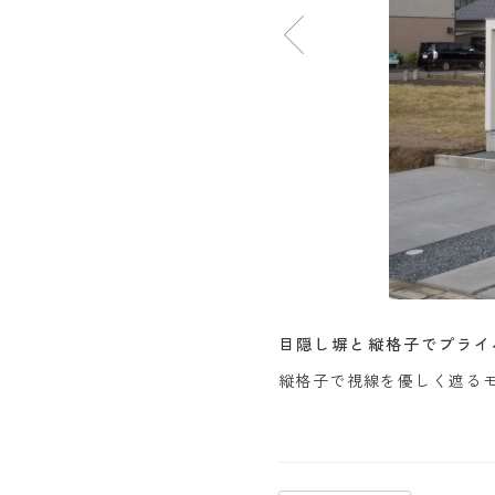
目隠し塀と縦格子でプライ
です。
縦格子で視線を優しく遮る