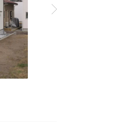
収納と飾り棚が一体となった落ち
奥まで続く収納カウンターと飾り棚
む柔らかな光が、空間を優しく照ら