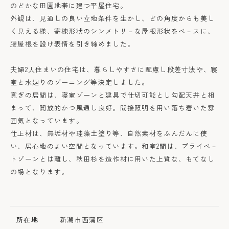
のどかな田園地帯に建つ平屋住宅。
外観は、見通しの良い立地条件を生かし、どの角度からも美し
く見える様、寄棟形状のシンメトリ－な屋根形状をベ－スに、
腰屋根を設け表情を引き締めました。
夫婦2人住まいの住宅は、暮らしやすさに配慮し段差寸法や、寝
室と水廻りのゾーニング等決定しました。
寛ぎの居間は、寝室ゾーンと建具で仕切可能とし勾配天井と相
まって、開放的かつ風通し良好。間接照明を用い落ち着いた雰
囲気となっています。
仕上材は、無垢材や珪藻土塗り等、自然素材をふんだんに使
い、居心地のよい空間となっています。和室2間は、プライベ－
トゾーンとは離し、秋田杉を造作材に用いた上質な、もてなし
の場となります。
所在地
新潟市西蒲区