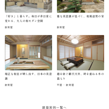
「好き」と暮らす。毎日が非日常に
雅な美意識が息づく、和風迎賓の家
変わる、大人の和モダン空間
数寄屋
数寄屋
端正な和室が映し出す、日本の美意
趣を紡ぐ網代天井、時を重ねる木の
識
温もり
数寄屋
平屋
数寄屋
建築実例一覧へ