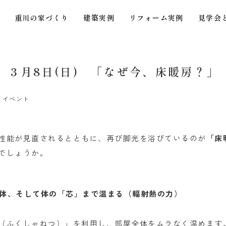
重川の家づくり
建築実例
リフォーム実例
見学会
】３月8日(日) 「なぜ今、床暖房？」
とイベント
性能が見直されるとともに、再び脚光を浴びているのが
「床
でしょうか。
屋全体、そして体の「芯」まで温まる（輻射熱の力）
（ふくしゃねつ）」を利用し、部屋全体をムラなく温めます