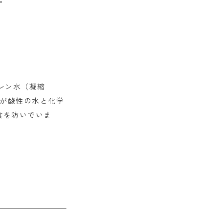
レン水（凝縮
どが酸性の水と化学
食を防いでいま