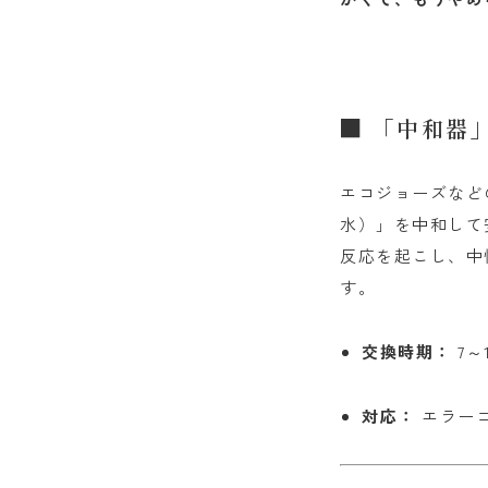
■ 「中和器
エコジョーズなど
水）」を中和して
反応を起こし、中
す。
交換時期：
7～
対応：
エラー