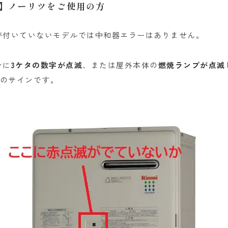
】ノーリツをご使用の方
が付いていないモデルでは中和器エラーはありません。
ンに
3ケタの数字が点滅
、または屋外本体の
燃焼ランプが点滅
のサインです。