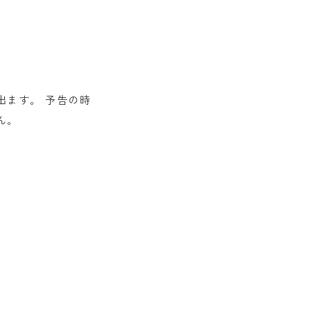
出ます。 予告の時
ん。