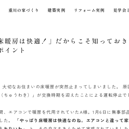
重川の家づくり
建築実例
リフォーム実例
見学会
床暖房は快適！」だからこそ知っておき
ポイント
信
で、大切なお住まいの床暖房が突然止まってしまいました。 
（ちゅうわき）」が交換時期を迎えたことによる運転停止で
間、エアコンで暖房を代用されていたA様。1月6日に無事部
した。
「やっぱり床暖房は快適なのね。エアコンと違って家
られないわ」
と、その良さをあらためて実感されていました