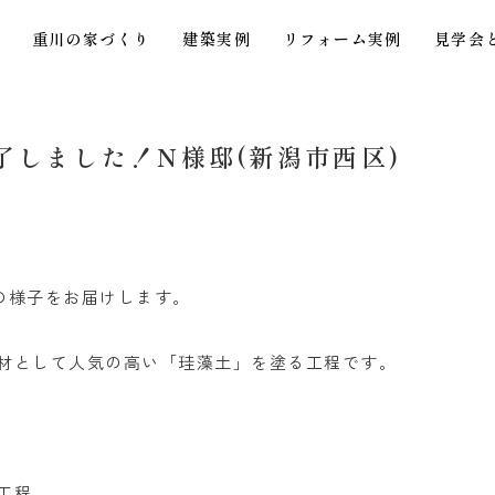
重川の家づくり
建築実例
リフォーム実例
見学会
了しました！N様邸(新潟市西区)
信
の様子をお届けします。
材として人気の高い「珪藻土」を塗る工程です。
工程