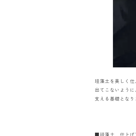
珪藻土を美しく仕
出てこないように
支える基礎となり
■珪藻土 仕上げ