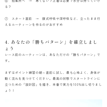
⑥ 招集所へ →
寒くない？上着は必要？水分は持っていけ
る？
⑦ スタート直前 →
腹式呼吸や深呼吸など、立ったまま行
えるルーティーンを作るのがおすすめ
4. あなたの「勝ちパターン」を確立しまし
ょう
レース前のルーティーンは、あなただけの「勝ちパターン」で
す。
まずはポイント練習の朝～直前に試し、最も心地よく、身体が
動く流れを見つけてください。最高の状態でスタートラインに
立つための「設計図」を描き、本番で実力を100%出し切りまし
ょう！