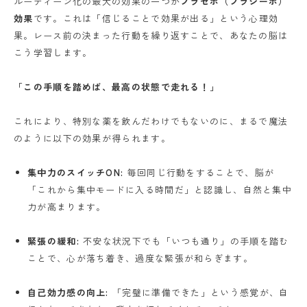
ルーティーン化の最大の効果の一つが
プラセボ（プラシーボ）
効果
です。これは「信じることで効果が出る」という心理効
果。レース前の決まった行動を繰り返すことで、あなたの脳は
こう学習します。
「この手順を踏めば、最高の状態で走れる！」
これにより、特別な薬を飲んだわけでもないのに、まるで魔法
のように以下の効果が得られます。
集中力のスイッチON:
毎回同じ行動をすることで、脳が
「これから集中モードに入る時間だ」と認識し、自然と集中
力が高まります。
緊張の緩和:
不安な状況下でも「いつも通り」の手順を踏む
ことで、心が落ち着き、過度な緊張が和らぎます。
自己効力感の向上:
「完璧に準備できた」という感覚が、自