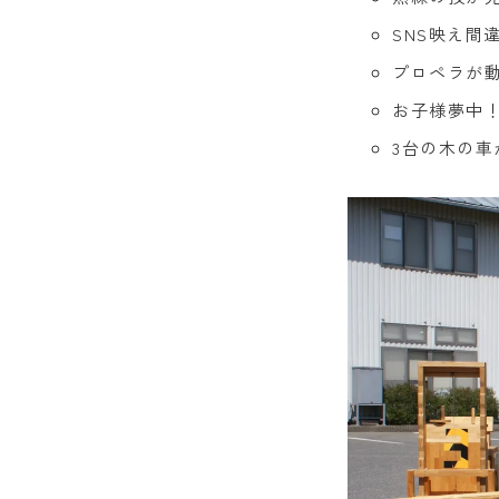
SNS映え間
プロペラが
お子様夢中
3台の木の