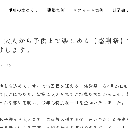
重川の家づくり
建築実例
リフォーム実例
見学会
は、大人から子供まで楽しめる【感謝祭
けします。
とイベント
持ちを込めて、今年で13回目を迎える「感謝祭」を4月27日㈰
いう長きにわたり、皆様に支えられてきた私たちだからこそ、
そんな想いを胸に、今年も特別な一日を企画いたしました。
お子様から大人まで、ご家族皆様でお楽しみいただける多彩
光る職人による実演、地域の味覚を堪能できるグルメコーナ