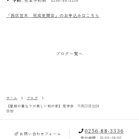
予約:
完全予約制 0256-88-3336
「西区笠木 完成見聞会」のお申込みはこちら
ブログ一覧へ
ホーム
ブログ
【屋根の重なりが美しい和の家】見学会 11月23日㈯24
日㈰
0256-88-3336
お問い合わせフォーム
受付時間：10:00~16:00