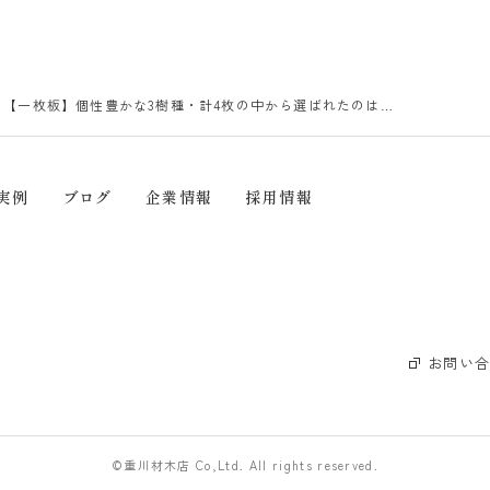
【一枚板】個性豊かな3樹種・計4枚の中から選ばれたのは…
実例
ブログ
企業情報
採用情報
お問い
©重川材木店 Co,Ltd. All rights reserved.